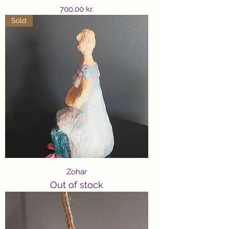
Price
700,00 kr.
Sold
Zohar
Out of stock