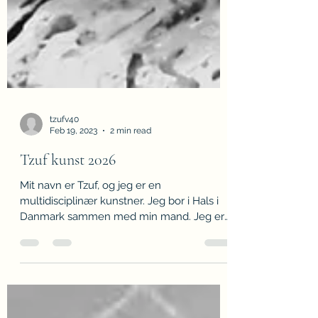
tzufv40
Feb 19, 2023
2 min read
Tzuf kunst 2026
Mit navn er Tzuf, og jeg er en
multidisciplinær kunstner. Jeg bor i Hals i
Danmark sammen med min mand. Jeg er
uddannet på Die Akademie für Malerei
Berlin . Jeg har arbejdet som kunstlærer,
ledet kreative workshops, design til film og
tv, samt organiseret kunstbegivenheder.