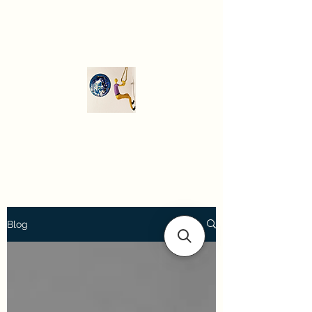
Modern art
gallery
Blog