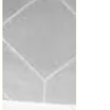
Jeg har skabt kunst fra en meget ung alder
og har altid haft en stærk trang til at
udforske forskellige medier. Gennem
årene har jeg arbejdet med maleri, skulptur,
fotografi, performance, sang og musik, k