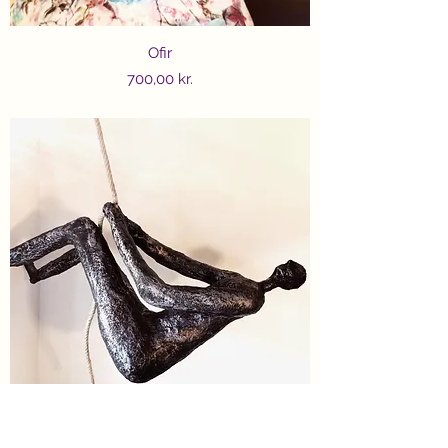
Ofir
Price
700,00 kr.
Samson