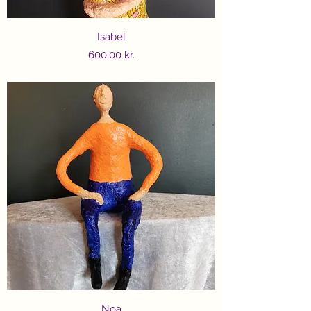
Isabel
Price
600,00 kr.
Noa