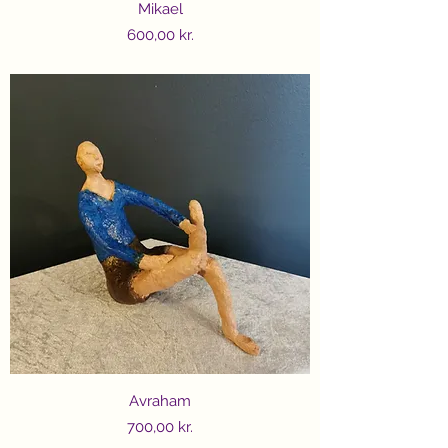
Mikael
Price
600,00 kr.
Avraham
Price
700,00 kr.